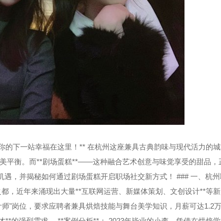
的下一站幸福在这里！** 在杭州这座兼具古典韵味与现代活力的城
平衡。而**剧场蛋糕**——这种融合艺术创意与味觉享受的甜品，
机遇，并揭秘如何通过剧场蛋糕开启职场社交新方式！ ### 一、杭
都，近年来涌现出大量**互联网运营、新媒体策划、文创设计**等
"岗位，要求应聘者兼具烘焙技能与舞台美学知识，月薪可达1.2万-1
*的强烈需求。 **案例分析**： 2023年毕业的小李，凭借在烘焙