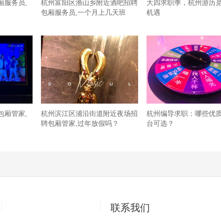
厢服务员,
杭州富阳区渔山乡附近酒吧招聘
大四求职季，杭州游历
包厢服务员,一个月上几天班
机遇
包厢管家,
杭州滨江区浦沿街道附近夜场招
杭州编导求职：哪些优
聘包厢管家,过年放假吗？
台可选？
联系我们