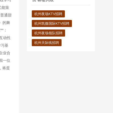
又能策
杭州夜场KTV招聘
越普通甜
》的舞
杭州凯撒国际KTV招聘
**：
杭州夜场领队招聘
互动性
杭州天际线招聘
学习基
企业合
曾因一位
，将蛋