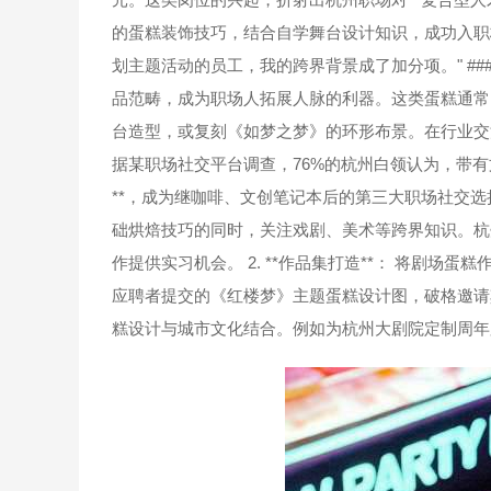
的蛋糕装饰技巧，结合自学舞台设计知识，成功入职
划主题活动的员工，我的跨界背景成了加分项。" ###
品范畴，成为职场人拓展人脉的利器。这类蛋糕通常以
台造型，或复刻《如梦之梦》的环形布景。在行业交流
据某职场社交平台调查，76%的杭州白领认为，带有
**，成为继咖啡、文创笔记本后的第三大职场社交选择。 
础烘焙技巧的同时，关注戏剧、美术等跨界知识。杭
作提供实习机会。 2. **作品集打造**： 将剧场
应聘者提交的《红楼梦》主题蛋糕设计图，破格邀请其参
糕设计与城市文化结合。例如为杭州大剧院定制周年