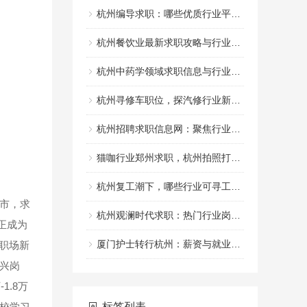
杭州编导求职：哪些优质行业平台可选？
杭州餐饮业最新求职攻略与行业趋势
杭州中药学领域求职信息与行业动态
杭州寻修车职位，探汽修行业新机遇
杭州招聘求职信息网：聚焦行业人才供需
猫咖行业郑州求职，杭州拍照打卡新体验
杭州复工潮下，哪些行业可寻工作良机？
市，求
杭州观澜时代求职：热门行业岗位集结
正成为
厦门护士转行杭州：薪资与就业前景探秘
州职场新
新兴岗
.8万
学校学习
标签列表