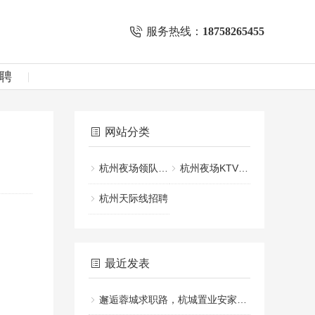
服务热线：
18758265455
聘
网站分类
杭州夜场领队招聘
杭州夜场KTV招聘
杭州天际线招聘
最近发表
邂逅蓉城求职路，杭城置业安家行（行业新篇）