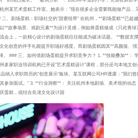
杭州某艺术蛋糕工作室。她表示："现在很多企业需要既能做产品，
 二、剧场蛋糕：职场社交的"甜蜜纽带" 在杭州，**剧场蛋糕**已超
**故事场景、戏剧元素**为设计灵感，例如将蛋糕做成《只此青绿
会上，一款精心设计的剧场蛋糕往往能成为破冰话题。 **数据支撑
文化创意的伴手礼能提升职场好感度。而剧场蛋糕因其**高颜值、强
### 三、如何借剧场蛋糕提升求职竞争力？ 1. **技能叠加**： 
州多家职业培训机构已开设"艺术蛋糕设计"课程，部分还与本地文创
蛋糕作品纳入求职简历的"创意展示"板块。某互联网公司HR透露："我们
加面试。" 3. **行业洞察**： 关注杭州本地剧场、美术馆的动态
庆蛋糕，或结合良渚文化设计国